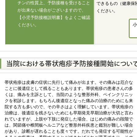
チンの性質上、予防接種を受けること
できるもの（健康保
が出来ない場合がございますので、
ください。
【小児予防接種説明書】をよくご確認
ください。
帯状疱疹は皮膚の症状に先行して痛みが出ます。その痛みは厄介な
ことに後遺症として残ることもあります。帯状疱疹の患者さんの多
くは、痛みを主訴として、当院のような整形外科、ペインクリニッ
クを初診します。もちろん後遺症となった痛みの治療のためにも来
院する方も多いので、その辛さはよく理解しています。帯状疱疹の
治療は、後遺症を残さないためにも早期発見早期治療が大切と言わ
れていますが、上肢や下肢に発症した場合、はじめの痛みの段階で
は、関節痛や椎間板ヘルニアなど整形外科疾患と鑑別が難しい場合
があり、診断が遅れることも度々です。だれでも発症する可能性が