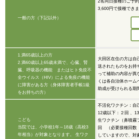
2名同日接種のご予約
3,600円で接種でき
一般の方（下記以外）
1.満65歳以上の方
大田区在住の方は自己
2.満60歳以上65歳未満で、心臓、腎
送されたものをお持
臓、呼吸器の機能 またはヒト免疫不
って補助の内容が異
全ウイルス（HIV）による免疫の機能
くは各自治体ホーム
に障害がある方（身体障害者手帳1級
助成が受けられる期間
をお持ちの方）
不活化ワクチン：自己
12歳以下：２回 、
こども
生ワクチン（鼻噴霧フ
当院では、小学校1年～18歳（高校3
回 （必要接種回数
年相当）が対象となります。 生ワク
していますので、対