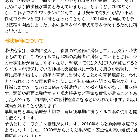
あるこの疾患は、予防することができればそれが最高であり、その
ためには予防接種が重要と考えていました。ちょうど、2020年か
ら、これまでの生ワクチンに加えて、より安全で有効性が高い不活
性化ワクチンが使用可能となったことから、2021年から当院でも予
防接種を開始しました。あの激痛を伴う帯状疱疹を予防するために
と思います。
帯状疱疹について
帯状疱疹は、体内に侵入し、脊髄の神経節に潜伏していた水痘・帯
るものです。このウイルスは90%の高齢者に潜伏しているとされ、
と帯状疱疹が発症しやすくなり、80歳までには3人に1人が発症する
ウイルスが潜伏している神経の支配領域に一致して痛みが出現し、
膚に疱疹が出ます。疱疹が帯状に出現することから帯状疱疹といわ
えぐられるような夜も寝られないほど強い痛みを訴える場合がありま
軽減しますが、なかには痛みが後遺症として残る場合があり、帯状
す。頭部や顔面に発症すると視力損失など重篤な症状が遺ることもあ
した人のうち、約2割がこの後神経痛になるといわれています。出現
沈着が残ることがあります。
早期発見と早期治療が大切で、発症後早期に抗ウイルス薬の使用を
も低くなります。
予防として、ワクチン接種があります。2016年から乾燥弱毒水痘ワ
ようになりました。2020年からより効果が強く安全性も高い遺伝子
用可能となりました。