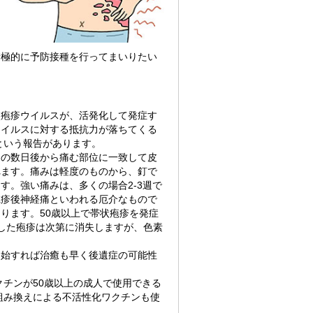
積極的に予防接種を行ってまいりたい
状疱疹ウイルスが、活発化して発症す
ウイルスに対する抵抗力が落ちてくる
という報告があります。
その数日後から痛む部位に一致して皮
れます。痛みは軽度のものから、釘で
す。強い痛みは、多くの場合2-3週で
疱疹後神経痛といわれる厄介なもので
ります。50歳以上で帯状疱疹を発症
した疱疹は次第に消失しますが、色素
開始すれば治癒も早く後遺症の可能性
クチンが50歳以上の成人で使用できる
組み換えによる不活性化ワクチンも使