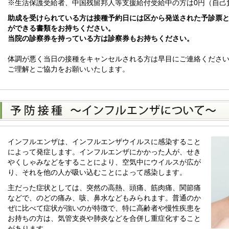
※生活保護受給者、中国残留邦人等支援給付受給中の方は0円（自己
助成を受けられている方は接種予約日には区から発送された予診票
ができる書類をお持ちください。
当院の診察券を持っている方は診察券もお持ちください。
体調が悪く当日の接種をキャンセルされる方は早目にご連絡くださ
ご理解とご協力をお願いいたします。
インフルエンザは、インフルエンザウイルスに感染すること
によって発症します。インフルエンザにかかった人が、せき
やくしゃみなどをすることにより、空気中にウイルスが広が
り、それを他の人が吸い込むことによって感染します。
主だった症状としては、突然の高熱、頭痛、筋肉痛、関節痛
などで、のどの痛み、咳、鼻水などもみられます。普通のか
ぜに比べて症状が強いのが特徴で、特に高齢者や慢性疾患を
お持ちの方は、気管支炎や肺炎などを合併し重症化すること
があります。