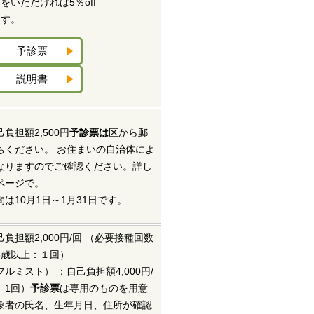
をいただければ5％off
ます。
予診票
説明書
負担額2,500円
予診票は
区から郵
ちください。 お住まいの自治体によ
なりますのでご確認ください。詳し
ページで。
は10月1日～1月31日です。
負担額2,000円/回 （必要接種回数
13歳以上：１回）
ルミスト） ：自己負担額4,000円/
 1回）
予診票
は専用のものを用意
象者の氏名、生年月日、住所が確認