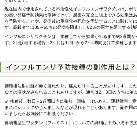
現在国内で使用されている不活性化インフルエンザワクチンは、ポ
の高い発症予防効果は期待できず、感染を完全に阻止できる効果は
を予防することや、発病後の重症化や死亡を予防することに関して
す。高齢者では35～55％の発病を阻止し。82％の死亡を阻止する
インフルエンザワクチンは、接種してから効果が出るまで約2週間か
す。2回接種する場合、2回目は1回目から2～4週間あけて接種します
接種後注射の跡が赤く腫れたり、痛んだりすることがあります。ま
などの症状がみられることもありますが、通常は2、3日のうちに治
※ 接種後、数日～2週間以内に発熱、頭痛、けいれん、運動障害、
まれにショックやじんましんなどが現れることがあります。副作用
いましたらお気軽にご相談ください。
鼻噴霧型生ワクチン（フルミスト）についての詳細は下の小児予防